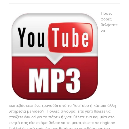
Πόσες
φορές
θελήσατε
να
«κατεβάσετε» ένα τραγούδι από το YouTube ή κάποια άλλη
υπηρεσία με video? Πολλές σίγουρα, είτε γιατί θέλετε να
φτιάξετε ένα cd για το πάρτυ ή γιατί θέλετε ένα κομμάτι στο
κινητό σας είτε ακόμα θέλετε να το μετατρέψετε σε ringtone.
Πολλοί δε από εμάς έχουμε θελήσει να κατεβάσουμε ένα