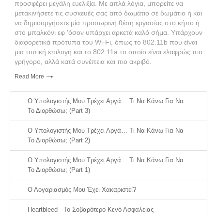
προσφέρει μεγάλη ευελιξία. Με απλά λόγια, μπορείτε να
μετακινήσετε τις συσκευές σας από δωμάτιο σε δωμάτιο ή και
να δημιουργήσετε μία προσωρινή θέση εργασίας στο κήπο ή
στο μπαλκόνι εφ 'όσον υπάρχει αρκετά καλό σήμα. Υπάρχουν
διαφορετικά πρότυπα του Wi-Fi, όπως το 802.11b που είναι
μια τυπική επιλογή και το 802.11a το οποίο είναι ελαφρώς πιο
γρήγορο, αλλά κατά συνέπεια και πιο ακριβό.
Read More
Ο Υπολογιστής Μου Τρέχει Αργά… Τι Να Κάνω Για Να
Το Διορθώσω; (part 3)
Ο Υπολογιστής Μου Τρέχει Αργά… Τι Να Κάνω Για Να
Το Διορθώσω; (part 2)
Ο Υπολογιστής Μου Τρέχει Αργά… Τι Να Κάνω Για Να
Το Διορθώσω; (part 1)
Ο Λογαριασμός Μου Έχει Χακαριστεί?
Heartbleed - Το Σοβαρότερο Κενό Ασφαλείας